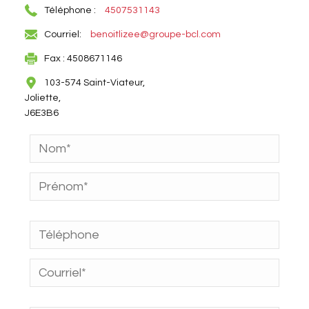
Téléphone :
4507531143
Courriel:
benoitlizee@groupe-bcl.com
Fax : 4508671146
103-574 Saint-Viateur,
Joliette,
J6E3B6