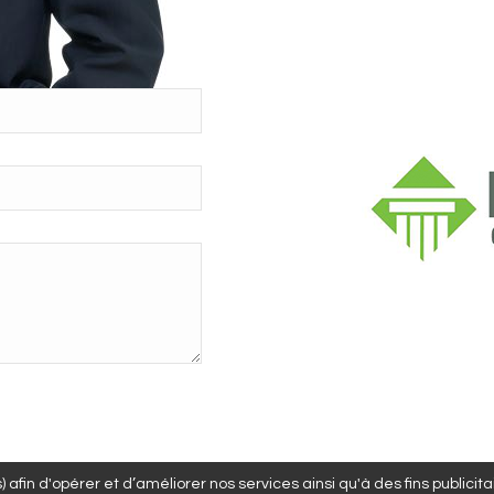
 afin d'opérer et d’améliorer nos services ainsi qu'à des fins publicit