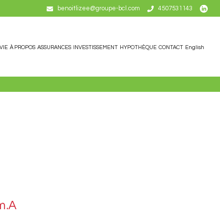
benoitlizee@groupe-bcl.com
4507531143
VIE
À PROPOS
ASSURANCES
INVESTISSEMENT
HYPOTHÈQUE
CONTACT
English
m.A