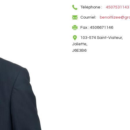
Téléphone :
4507531143
Courriel:
benoitlizee@gr
Fax : 4508671146
103-574 Saint-Viateur,
Joliette,
J6E3B6