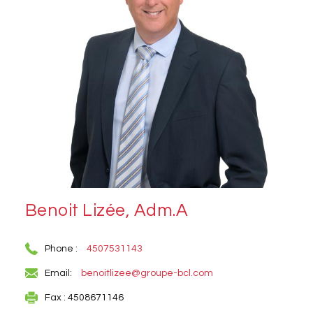
Benoit Lizée, Adm.A
Phone :
4507531143
Email:
benoitlizee@groupe-bcl.com
Fax : 4508671146